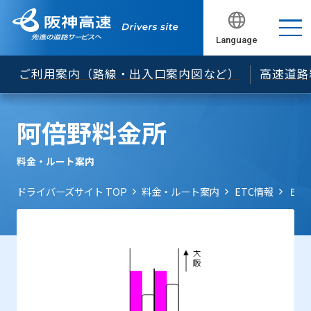
でのＥＴＣ無線通行について
ＥＴＣ車載器の車載器管理番号の確認方法について
Language
閉じる
閉じる
閉じる
閉じる
閉じる
セキュリティ規格の変更について
ご利用案内（路線・出入口案内図など）
高速道路
「ETCカード未挿入お知らせアンテナ」のご案内
ＥＴＣレーンの開閉バーが開くタイミングを遅くし
阿倍野料金所
ています
松原JCT等におけるNEXCO料金の案内等について
料金・ルート案内
「ＥＴＣ予告アンテナ」のご案内
ドライバーズサイト TOP
料金・ルート案内
ETC情報
ＥＴ
旧スプリアス規格に基づいて製造されたETC車載器
について
料金所遮断棒について