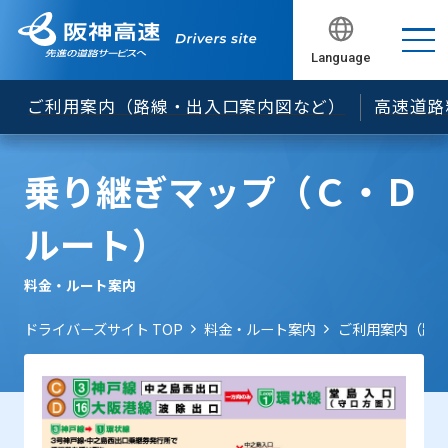
でのＥＴＣ無線通行について
ＥＴＣ車載器の車載器管理番号の確認方法について
Language
閉じる
閉じる
閉じる
閉じる
閉じる
セキュリティ規格の変更について
ご利用案内（路線・出入口案内図など）
高速道路
「ETCカード未挿入お知らせアンテナ」のご案内
ＥＴＣレーンの開閉バーが開くタイミングを遅くし
乗り継ぎマップ（Ｃ・Ｄ
ています
松原JCT等におけるNEXCO料金の案内等について
ルート）
「ＥＴＣ予告アンテナ」のご案内
料金・ルート案内
旧スプリアス規格に基づいて製造されたETC車載器
について
ドライバーズサイト TOP
料金・ルート案内
ご利用案内（路
料金所遮断棒について