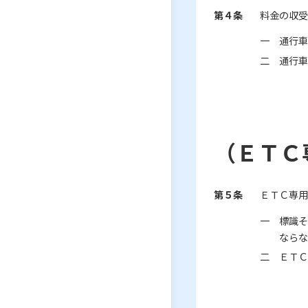
第４条
料金の収受
一 通行車
二 通行車
（ＥＴＣ
第５条
ＥＴＣ専用
一 標識そ
なら
二 ＥＴＣ