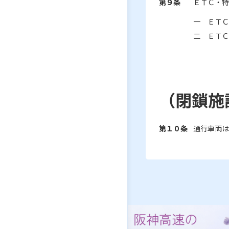
第９条
ＥＴＣ・特
一 ＥＴＣ
二 ＥＴＣ
（閉鎖施
第１０条
通行車両は