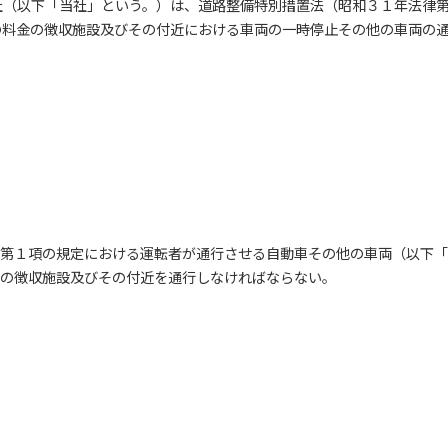
社（以下「当社」という。）は、道路整備特別措置法（昭和３１年法律
の料金の徴収施設及びその付近における車両の一時停止その他の車両の
第１項の規定における運転者が通行させる自動車その他の車両（以下「
の徴収施設及びその付近を通行しなければならない。