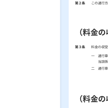
第２条
この通行方
（料金の
第３条
料金の収受
一 通行車
当該
二 通行車
（料金の