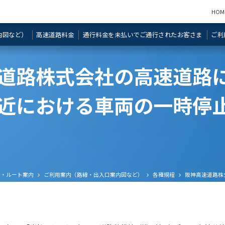
おトクな割引情報
ETC専用料金所のご案内
阪神高速料金
阪神高速乗り
のお支払い・
ご走行後、安全な場所からお支払いく
旧スプリアス規格に基づいて製造され
料金所での降
HOM
のご案内
料金所遮断棒
付）
各種規程
ださい
たETC車載器について
（そのまま通
内図など）
高速道路料金
通行料金を未払いでご通行されたお客さま
ご利
道路株式会社の高速道路
近における車両の一時停
金・ルート案内
ご利用案内（路線・出入口案内図など）
各種規程
阪神高速道路株