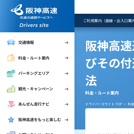
車種区分一覧
通行方法を調べる
履歴提供サービス）
ETCカードでの通行料金
「ＥＴＣ予告アンテナ」
通行料金
路線網図
訂正等について（WEB受
関連外部サイトのご案内
案内
リア
ペーン
ナビ
FAQ
ご利用案内（路線・出入口案
阪神高速
交通情報
びその付
料金・ルート案内
れGo!）
めに
パーキングエリア
法
"
観光・キャンペーン
料金・ルート案内
あんぜん走行ナビ
ドライバーズサイト TOP
料
阪神高速をもっと楽しむ
ずにご通行されたお客さま