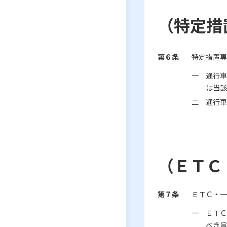
（特定措
第６条
特定措置専
一 通行車
は当
二 通行車
（ＥＴＣ
第７条
ＥＴＣ・一
一 ＥＴＣ
べき