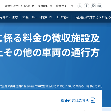
ガイド
継ぎ案内
料金・距離表
出入口・JCT案内図
車・バックは禁止です！
E
阪神高速からのお知らせ
採用情報
企業サイト
について
行を！）
用時のご注意
ETC情報
料金・ルート検索
不正通行に対する取り組み
に係る料金の徴収施設及
止その他の車両の通行方
式会社の高速道路に係る料金の徴収施設及びその付近における車両の一時停止その他の車
改正内容はこちら