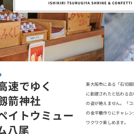
8
高速でゆく
東大阪市にある「石切劔
に創建されたと伝わる古
劔箭神社
の姿が絶えません。「コ
ペイトウミュー
の金平糖作りにチャレン
ワクワク楽しめます。
ム八尾