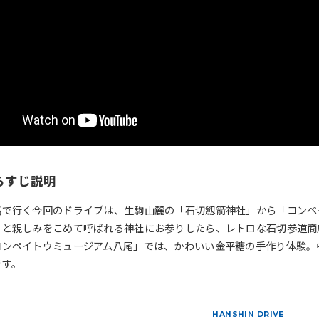
らすじ説明
路で行く今回のドライブは、生駒山麓の「石切劔箭神社」から「コンペ
」と親しみをこめて呼ばれる神社にお参りしたら、レトロな石切参道商
ンペイトウミュージアム八尾」では、かわいい金平糖の手作り体験。中年
です。
HANSHIN DRIVE