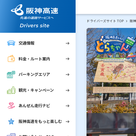
案内
リア
ペーン
ナビ
FAQ
ドライバーズサイト TOP
阪
交通情報
料金・ルート案内
れGo!）
めに
パーキングエリア
"
観光・キャンペーン
あんぜん走行ナビ
阪神高速をもっと楽しむ
ずにご通行されたお客さま