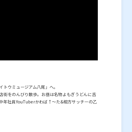
イトウミュージアム八尾」へ。
店街をのんびり散歩。お昼は名物よもぎうどんに舌
社員YouTuberかわば↑～た&相方サッチーの乙