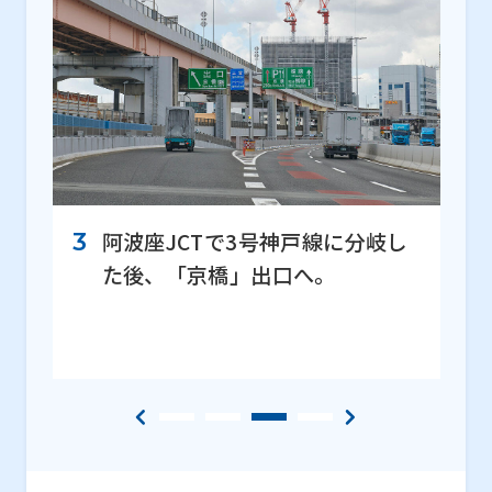
4
大地
ート
阿波座JCTで3号神⼾線に分岐し
た後、「京橋」出口へ。