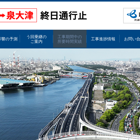
阪神高
う回乗継の
工事期間中の
影響の予測
工事進捗情報
お問い
ご案内
所要時間実績