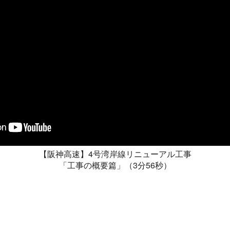
【阪神高速】4号湾岸線リニューアル工事
「工事の概要篇」（3分56秒）