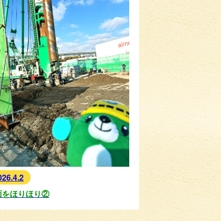
026.4.2
面をほりほり②