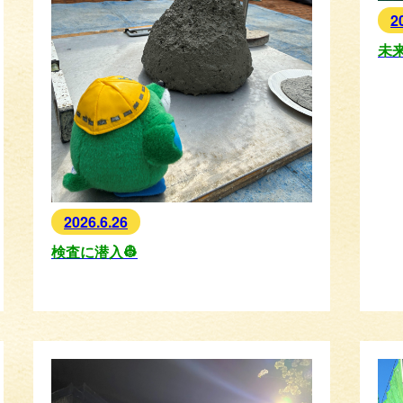
2
未
2026.6.26
検査に潜入👷