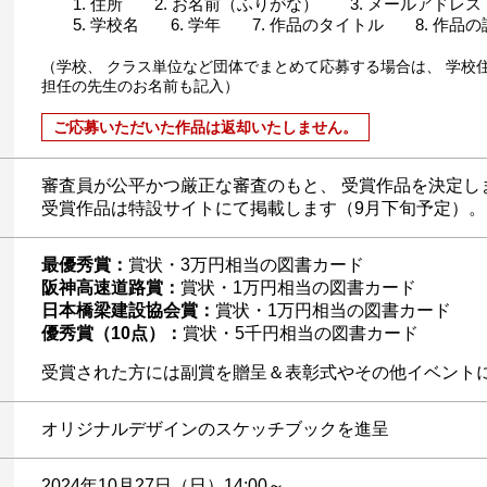
住所
お名前（ふりがな）
メールアドレス
学校名
学年
作品のタイトル
作品の
（学校、 クラス単位など団体でまとめて応募する場合は、 学校
担任の先生のお名前も記入）
ご応募いただいた作品は返却いたしません。
審査員が公平かつ厳正な審査のもと、 受賞作品を決定し
受賞作品は特設サイトにて掲載します（9月下旬予定）。
最優秀賞：
賞状・3万円相当の図書カード
阪神高速道路賞：
賞状・1万円相当の図書カード
日本橋梁建設協会賞：
賞状・1万円相当の図書カード
優秀賞（10点）：
賞状・5千円相当の図書カード
受賞された方には副賞を贈呈＆表彰式やその他イベント
オリジナルデザインのスケッチブックを進呈
2024年10月27日（日）14:00～