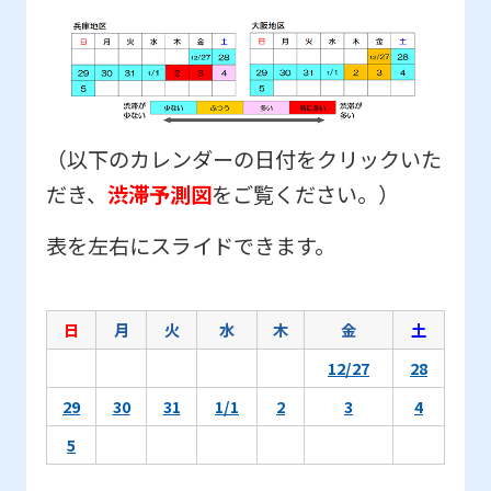
（以下のカレンダーの日付をクリックいた
だき、
渋滞予測図
をご覧ください。）
表を左右にスライドできます。
日
月
火
水
木
金
土
12/27
28
29
30
31
1/1
2
3
4
5