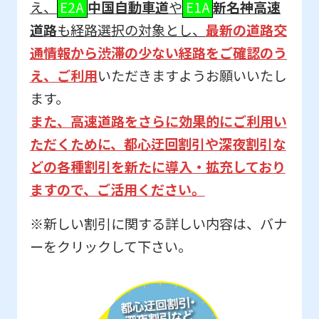
え、
E2A
中国自動車道
や
E1A
新名神高速
道路
も経路選択の対象とし、
最新の道路交
通情報から渋滞の少ない経路をご確認のう
え、ご利用
いただきますようお願いいたし
ます。
また、高速道路をさらに効果的にご利用い
ただくために、都心迂回割引や深夜割引な
どの各種割引を新たに導入・拡充しており
ますので、ご活用ください。
※新しい割引に関する詳しい内容は、バナ
ーをクリックして下さい。