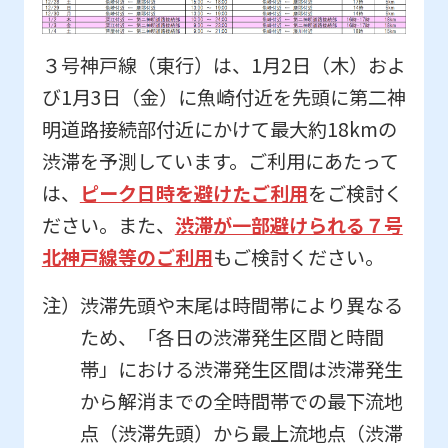
３号神戸線（東行）は、1月2日（木）およ
び1月3日（金）に魚崎付近を先頭に第二神
明道路接続部付近にかけて最大約18kmの
渋滞を予測しています。ご利用にあたって
は、
ピーク日時を避けたご利用
をご検討く
ださい。また、
渋滞が一部避けられる７号
北神戸線等のご利用
もご検討ください。
注）渋滞先頭や末尾は時間帯により異なる
ため、「各日の渋滞発生区間と時間
帯」における渋滞発生区間は渋滞発生
から解消までの全時間帯での最下流地
点（渋滞先頭）から最上流地点（渋滞