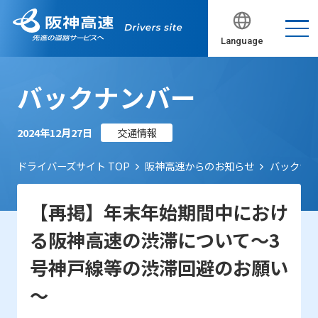
Language
バックナンバー
2024年12月27日
交通情報
ドライバーズサイト TOP
阪神高速からのお知らせ
バックナ
【再掲】年末年始期間中におけ
る阪神高速の渋滞について～3
号神戸線等の渋滞回避のお願い
～