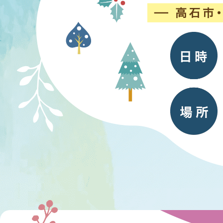
テ
ィ
バ
ル
高
石
市・
泉
大