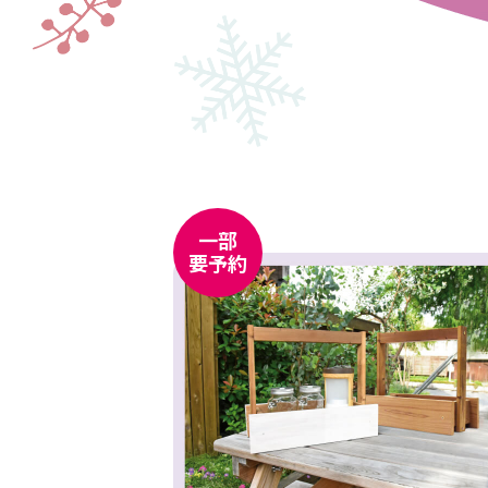
津
市・
忠
岡
一部
要予約
町・
岸
和
田