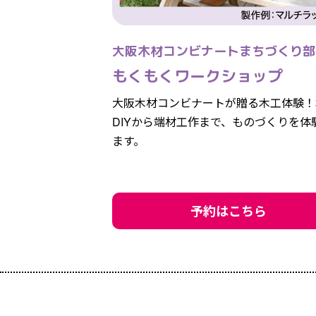
市・
大阪木材コンビナートまちづくり部
貝
もくもくワークショップ
塚
大阪木材コンビナートが贈る木工体験！
DIYから端材工作まで、ものづくりを体
市・
ます。
泉
佐
予約はこちら
野
市