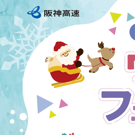
ウ
ィ
ン
タ
ー
フ
ェ
ス