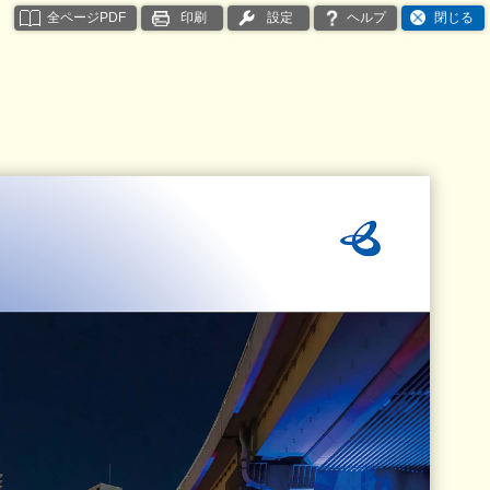
全ページPDF
印刷
設定
ヘルプ
閉じる